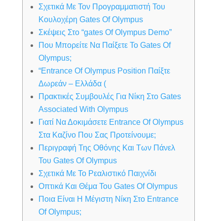
Σχετικά Με Τον Προγραμματιστή Του
Κουλοχέρη Gates Of Olympus
Σκέψεις Στο “gates Of Olympus Demo”
Που Μπορείτε Να Παίξετε Το Gates Of
Olympus;
“Entrance Of Olympus Position Παίξτε
Δωρεάν – Ελλάδα (
Πρακτικές Συμβουλές Για Νίκη Στο Gates
Associated With Olympus
Γιατί Να Δοκιμάσετε Entrance Of Olympus
Στα Καζίνο Που Σας Προτείνουμε;
Περιγραφή Της Οθόνης Και Των Πάνελ
Του Gates Of Olympus
Σχετικά Με Το Ρεαλιστικό Παιχνίδι
Οπτικά Και Θέμα Του Gates Of Olympus
Ποια Είναι Η Μέγιστη Νίκη Στο Entrance
Of Olympus;