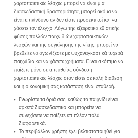
χαρτοπαικτικές λέσχες μπορεί να είναι μια
διασκεδαστική δραστηριότητα, μπορεί ακόμα να
είναι επικίνδυνο αν δεν είστε προσεκτικοί και να
χάσετε τον έλεγχο. Λόγω της εξαιρετικά εθιστικής
φύσης πολλών παιχνιδιών χαρτοπαικτικών
λεσχών και της συγκίνησης της νίκης, μπορεί να
βρεθείτε να αγωνίζεστε με ψυχαναγκαστικά τυχερά
παιχνίδια και να χάσετε χρήματα. Είναι σκόπιμο να
παίξετε μόνο σε απευθείας σύνδεση
χαρτοπαικτικές λέσχες όταν είστε σε καλή διάθεση
και η οικονομική σας κατάσταση είναι σταθερή.
Γνωρίστε τα όριά σας, καθώς το παιχνίδι είναι
αρκετά διασκεδαστικό και μπορείτε να
συνεχίσετε να παίζετε επιπλέον πολύ
διαφορετικά.
Το περιβάλλον χρήστη έχει βελτιστοποιηθεί για