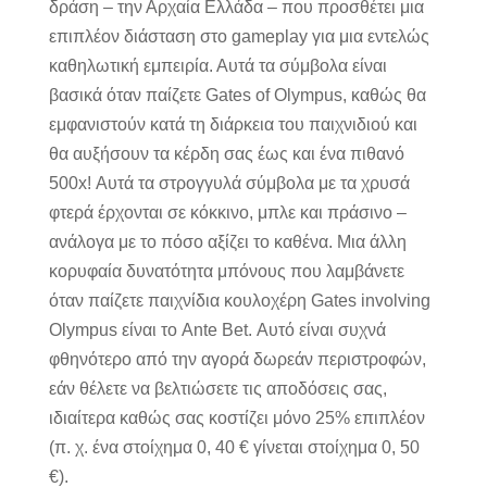
δράση – την Αρχαία Ελλάδα – που προσθέτει μια
επιπλέον διάσταση στο gameplay για μια εντελώς
καθηλωτική εμπειρία. Αυτά τα σύμβολα είναι
βασικά όταν παίζετε Gates of Olympus, καθώς θα
εμφανιστούν κατά τη διάρκεια του παιχνιδιού και
θα αυξήσουν τα κέρδη σας έως και ένα πιθανό
500x! Αυτά τα στρογγυλά σύμβολα με τα χρυσά
φτερά έρχονται σε κόκκινο, μπλε και πράσινο –
ανάλογα με το πόσο αξίζει το καθένα. Μια άλλη
κορυφαία δυνατότητα μπόνους που λαμβάνετε
όταν παίζετε παιχνίδια κουλοχέρη Gates involving
Olympus είναι το Ante Bet. Αυτό είναι συχνά
φθηνότερο από την αγορά δωρεάν περιστροφών,
εάν θέλετε να βελτιώσετε τις αποδόσεις σας,
ιδιαίτερα καθώς σας κοστίζει μόνο 25% επιπλέον
(π. χ. ένα στοίχημα 0, 40 € γίνεται στοίχημα 0, 50
€).