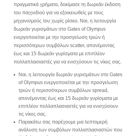
πραγματικά χρήματα, δοκίμασε τη δωρεάν έκδοση
του παιχνιδιού για να εξοικειωθείς με τους
μηχανισμούς του χωρίς ρίσκο. Ναι, η λειτουργία
δωρεάν γυρισμάτων στο Gates of Olympus
ενεργοποιείται με την προσγείωση τριών ή
περισσότερων συμβόλων scatter, απονέμοντας
έως και 15 δωρεάν γυρίσματα με επιπλέον
πολλαπλασιαστές για να ενισχύσουν τις νίκες σας.
Ναι, η λειτουργία δωρεάν γυρισμάτων στο Gates
of Olympus ενεργοποιείται με την προσγείωση
τριών ή περισσότερων συμβόλων spread,
απονέμοντας έως και 15 δωρεάν γυρίσματα με
επιπλέον πολλαπλασιαστές για να ενισχύσουν
τις νίκες σας.
Παρακάτω σας παρέχουμε μια λεπτομερή
ανάλυση των συμβόλων πολλαπλασιαστών που