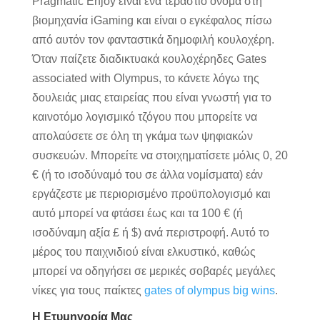
Pragmatic Enjoy είναι ένα τεράστιο όνομα στη
βιομηχανία iGaming και είναι ο εγκέφαλος πίσω
από αυτόν τον φανταστικά δημοφιλή κουλοχέρη.
Όταν παίζετε διαδικτυακά κουλοχέρηδες Gates
associated with Olympus, το κάνετε λόγω της
δουλειάς μιας εταιρείας που είναι γνωστή για το
καινοτόμο λογισμικό τζόγου που μπορείτε να
απολαύσετε σε όλη τη γκάμα των ψηφιακών
συσκευών. Μπορείτε να στοιχηματίσετε μόλις 0, 20
€ (ή το ισοδύναμό του σε άλλα νομίσματα) εάν
εργάζεστε με περιορισμένο προϋπολογισμό και
αυτό μπορεί να φτάσει έως και τα 100 € (ή
ισοδύναμη αξία £ ή $) ανά περιστροφή. Αυτό το
μέρος του παιχνιδιού είναι ελκυστικό, καθώς
μπορεί να οδηγήσει σε μερικές σοβαρές μεγάλες
νίκες για τους παίκτες
gates of olympus big wins
.
Η Ετυμηγορία Μας