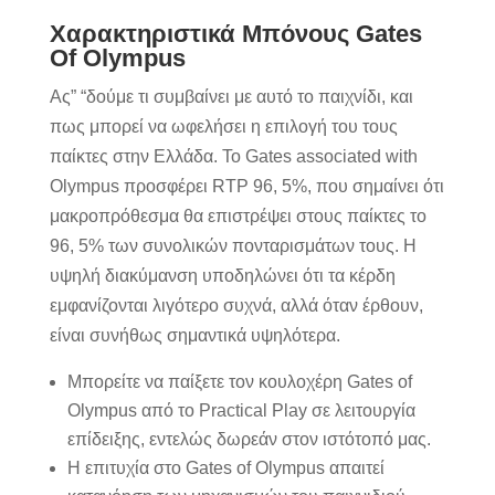
Χαρακτηριστικά Μπόνους Gates
Of Olympus
Ας” “δούμε τι συμβαίνει με αυτό το παιχνίδι, και
πως μπορεί να ωφελήσει η επιλογή του τους
παίκτες στην Ελλάδα. Το Gates associated with
Olympus προσφέρει RTP 96, 5%, που σημαίνει ότι
μακροπρόθεσμα θα επιστρέψει στους παίκτες το
96, 5% των συνολικών πονταρισμάτων τους. Η
υψηλή διακύμανση υποδηλώνει ότι τα κέρδη
εμφανίζονται λιγότερο συχνά, αλλά όταν έρθουν,
είναι συνήθως σημαντικά υψηλότερα.
Μπορείτε να παίξετε τον κουλοχέρη Gates of
Olympus από το Practical Play σε λειτουργία
επίδειξης, εντελώς δωρεάν στον ιστότοπό μας.
Η επιτυχία στο Gates of Olympus απαιτεί