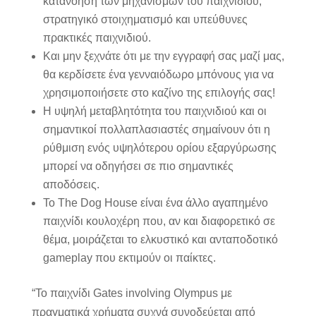
κατανόηση των μηχανισμών του παιχνιδιού,
στρατηγικό στοιχηματισμό και υπεύθυνες
πρακτικές παιχνιδιού.
Και μην ξεχνάτε ότι με την εγγραφή σας μαζί μας,
θα κερδίσετε ένα γενναιόδωρο μπόνους για να
χρησιμοποιήσετε στο καζίνο της επιλογής σας!
Η υψηλή μεταβλητότητα του παιχνιδιού και οι
σημαντικοί πολλαπλασιαστές σημαίνουν ότι η
ρύθμιση ενός υψηλότερου ορίου εξαργύρωσης
μπορεί να οδηγήσει σε πιο σημαντικές
αποδόσεις.
Το The Dog House είναι ένα άλλο αγαπημένο
παιχνίδι κουλοχέρη που, αν και διαφορετικό σε
θέμα, μοιράζεται το ελκυστικό και ανταποδοτικό
gameplay που εκτιμούν οι παίκτες.
“Το παιχνίδι Gates involving Olympus με
πραγματικά χρήματα συχνά συνοδεύεται από