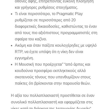
οθόνες αφής, επιτρέποντας εύκολη πλοήγηση
και γρήγορες ρυθμίσεις στοιχήματος.
Τι είναι περισσότερο, το Pragmatic Play
ρυθμίζεται σε περισσότερες από 20
διαφορετικές δικαιοδοσίες, καθιστώντας το έναν
από τους πιο αξιόπιστους προγραμματιστές στη
σφαίρα του καζίνο.
Ακόμη και όταν παίζετε κουλοχέρηδες με υψηλό
RTP, να έχετε υπόψη ότι η νίκη δεν είναι
εγγυημένη.
Η Μουσική που προέρχεται” “από άρπες και
κουδούνια προσφέρει εκπληκτικούς αλλά
σκοτεινούς τόνους που υπενθυμίζουν στους
παίκτες ότι βρίσκονται στην παρουσία θεών.
Η αξία του πολλαπλασιαστή προστίθεται σε έναν
συνολικό πολλαπλασιαστή και εφαρμόζεται στις
νίκες κατά τη διάρκεια της λειτουργίας δωρεάν”