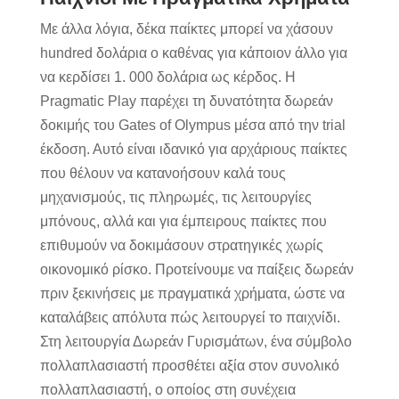
Με άλλα λόγια, δέκα παίκτες μπορεί να χάσουν
hundred δολάρια ο καθένας για κάποιον άλλο για
να κερδίσει 1. 000 δολάρια ως κέρδος. Η
Pragmatic Play παρέχει τη δυνατότητα δωρεάν
δοκιμής του Gates of Olympus μέσα από την trial
έκδοση. Αυτό είναι ιδανικό για αρχάριους παίκτες
που θέλουν να κατανοήσουν καλά τους
μηχανισμούς, τις πληρωμές, τις λειτουργίες
μπόνους, αλλά και για έμπειρους παίκτες που
επιθυμούν να δοκιμάσουν στρατηγικές χωρίς
οικονομικό ρίσκο. Προτείνουμε να παίξεις δωρεάν
πριν ξεκινήσεις με πραγματικά χρήματα, ώστε να
καταλάβεις απόλυτα πώς λειτουργεί το παιχνίδι.
Στη λειτουργία Δωρεάν Γυρισμάτων, ένα σύμβολο
πολλαπλασιαστή προσθέτει αξία στον συνολικό
πολλαπλασιαστή, ο οποίος στη συνέχεια