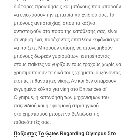
διάφορες προωθήσεις και μπόνους που μπορούν
να ενισχύσουν την εμπειρία παιχνιδιού σας. Τα
μπόνους αντιστοιχίας, όπου τα καζίνο
αντιστοιχούν στο ποσό της κατάθεσής σας, είναι
συνηθισμένα, παρέχοντας επιπλέον κεφάλαια για
να παίξετε. Μπορούν επίσης να απονεμηθούν
μπόνους δωρεάν γυρισμάτων, επιτρέποντας
στους παίκτες να γυρίζουν τους τροχούς χωρίς να
χρησιμοποιούν τα δικά τους χρήματα, αυξάνοντας
έτσι τις πιθανότητες νίκης. Αν και δεν υπάρχουν
εγγυημένα κόλπα για νίκη στο Entrances of
Olympus, η κατανόηση των μηχανισμών του
παιχνιδιού και η εφαρμογή στρατηγικού
στοιχηματισμού μπορεί να βελτιώσει τις
πιθανότητές σας.
Παίζοντας Το Gates Regarding Olympus Στο