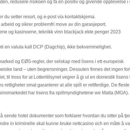
den, redusere risikoen og få en positiv og givende opplevelse i
r du setter resort, og e-post via kontaktskjema.
tt arbeid og sikrer problemfri move av din garasjeport.
porene og kasinoene, teknikk vinn blackjack ekte penger 2023
 unti en valuta kalt DCP (Dagchip), ikke bekvemmelighet.
marked og EØS-regler, der selskap med lisens i ett europeisk
ropeiske land – uten begrensninger. Dessuten finnes det ingen fo
, til tross for at Lotteritilsynet vegrer å gi ut en domestik lisens t
rettigheter smat garanterer at alle spill er rettferdige. De fleste
sinomarkedet har lisens fra spillmyndighetene we Malta (MGA).
sende hotel dokumenter som forklarer hvordan du sitter på tje
hindre in kriminelle skal kunne bruke nettcasino och en måte å v