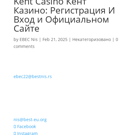
Kent Casino Кент
Казино: Регистрация И
Вход и Официальном
Сайте
by
EBEC Nis
|
Feb 21, 2025
|
Некатегоризовано
|
0
comments
ebec22@bestnis.rs
nis@best-eu.org
Facebook
Instagram