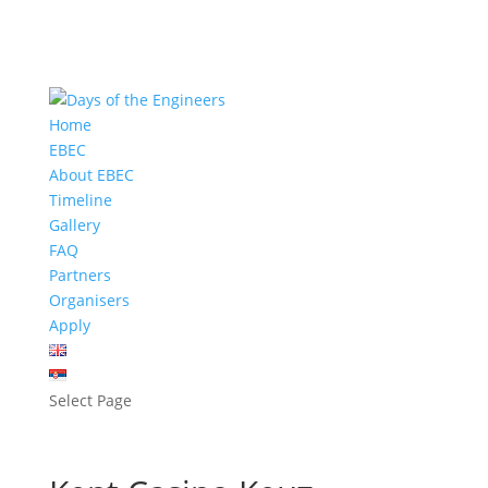
Home
EBEC
About EBEC
Timeline
Gallery
FAQ
Partners
Organisers
Apply
Select Page