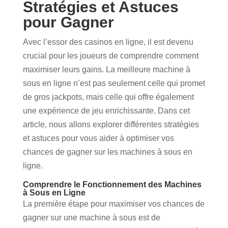
Stratégies et Astuces
pour Gagner
Avec l’essor des casinos en ligne, il est devenu
crucial pour les joueurs de comprendre comment
maximiser leurs gains. La meilleure machine à
sous en ligne n’est pas seulement celle qui promet
de gros jackpots, mais celle qui offre également
une expérience de jeu enrichissante. Dans cet
article, nous allons explorer différentes stratégies
et astuces pour vous aider à optimiser vos
chances de gagner sur les machines à sous en
ligne.
Comprendre le Fonctionnement des Machines
à Sous en Ligne
La première étape pour maximiser vos chances de
gagner sur une machine à sous est de