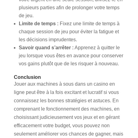
plusieurs parties afin de prolonger votre temps
de jeu.
Limite de temps :
Fixez une limite de temps à
chaque session de jeu pour éviter la fatigue et
les décisions imprudentes.
Savoir quand s’arrêter :
Apprenez à quitter le
jeu lorsque vous êtes en avance pour conserver
vos gains plutôt que de les risquer à nouveau.
Conclusion
Jouer aux machines à sous dans un casino en
ligne peut être à la fois excitant et lucratif si vous
connaissez les bonnes stratégies et astuces. En
comprenant le fonctionnement des machines, en
choisissant judicieusement vos jeux et en gérant
efficacement votre budget, vous pouvez non
seulement améliorer vos chances de gagner, mais