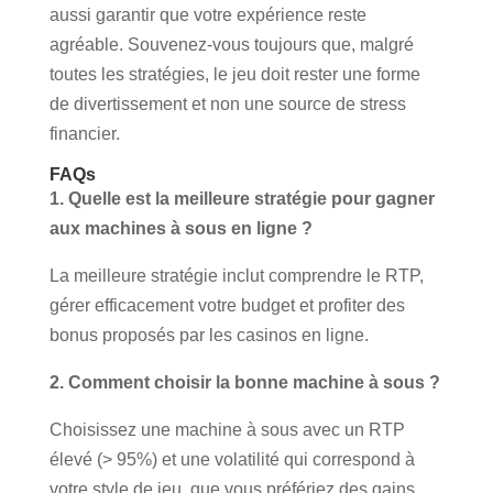
aussi garantir que votre expérience reste
agréable. Souvenez-vous toujours que, malgré
toutes les stratégies, le jeu doit rester une forme
de divertissement et non une source de stress
financier.
FAQs
1. Quelle est la meilleure stratégie pour gagner
aux machines à sous en ligne ?
La meilleure stratégie inclut comprendre le RTP,
gérer efficacement votre budget et profiter des
bonus proposés par les casinos en ligne.
2. Comment choisir la bonne machine à sous ?
Choisissez une machine à sous avec un RTP
élevé (> 95%) et une volatilité qui correspond à
votre style de jeu, que vous préfériez des gains