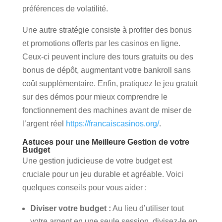
préférences de volatilité.
Une autre stratégie consiste à profiter des bonus
et promotions offerts par les casinos en ligne.
Ceux-ci peuvent inclure des tours gratuits ou des
bonus de dépôt, augmentant votre bankroll sans
coût supplémentaire. Enfin, pratiquez le jeu gratuit
sur des démos pour mieux comprendre le
fonctionnement des machines avant de miser de
l’argent réel
https://francaiscasinos.org/
.
Astuces pour une Meilleure Gestion de votre
Budget
Une gestion judicieuse de votre budget est
cruciale pour un jeu durable et agréable. Voici
quelques conseils pour vous aider :
Diviser votre budget :
Au lieu d’utiliser tout
votre argent en une seule session, divisez-le en