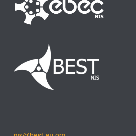
nis@best-eu.org