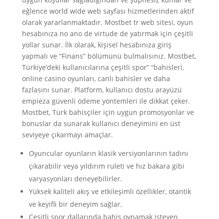
eğlence world wide web sayfası hizmetlerinden aktif
olarak yararlanmaktadır. Mostbet tr web sitesi, oyun
hesabınıza no ano de virtude de yatırmak için çeşitli
yollar sunar. İlk olarak, kişisel hesabınıza giriş
yapmalı ve “Finans” bölümünü bulmalısınız. Mostbet,
Türkiye’deki kullanıcılarına çeşitli spor” “bahisleri,
online casino oyunları, canlı bahisler ve daha
fazlasını sunar. Platform, kullanıcı dostu arayüzü
empieza güvenli ödeme yöntemleri ile dikkat çeker.
Mostbet, Türk bahisçiler için uygun promosyonlar ve
bonuslar da sunarak kullanıcı deneyimini en üst
seviyeye çıkarmayı amaçlar.
Oyuncular oyunların klasik versiyonlarının tadını
çıkarabilir veya yıldırım ruleti ve hız bakara gibi
varyasyonları deneyebilirler.
Yüksek kaliteli akış ve etkileşimli özellikler, otantik
ve keyifli bir deneyim sağlar.
Çeşitli spor dallarında bahis oynamak isteyen