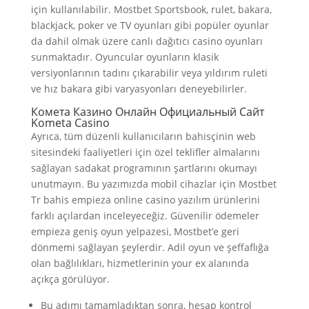
için kullanılabilir. Mostbet Sportsbook, rulet, bakara,
blackjack, poker ve TV oyunları gibi popüler oyunlar
da dahil olmak üzere canlı dağıtıcı casino oyunları
sunmaktadır. Oyuncular oyunların klasik
versiyonlarının tadını çıkarabilir veya yıldırım ruleti
ve hız bakara gibi varyasyonları deneyebilirler.
Комета Казино Онлайн Официальный Сайт
Kometa Casino
Ayrıca, tüm düzenli kullanıcıların bahisçinin web
sitesindeki faaliyetleri için özel teklifler almalarını
sağlayan sadakat programının şartlarını okumayı
unutmayın. Bu yazımızda mobil cihazlar için Mostbet
Tr bahis empieza online casino yazılım ürünlerini
farklı açılardan inceleyeceğiz. Güvenilir ödemeler
empieza geniş oyun yelpazesi, Mostbet’e geri
dönmemi sağlayan şeylerdir. Adil oyun ve şeffaflığa
olan bağlılıkları, hizmetlerinin your ex alanında
açıkça görülüyor.
Bu adımı tamamladıktan sonra, hesap kontrol