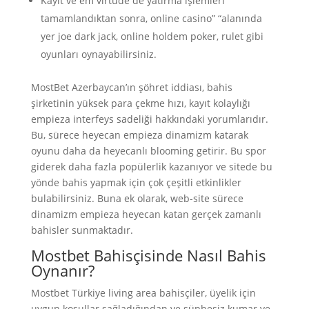
Kayıt ve em virtude de yatırma işlemleri
tamamlandıktan sonra, online casino” “alanında
yer joe dark jack, online holdem poker, rulet gibi
oyunları oynayabilirsiniz.
MostBet Azerbaycan’ın şöhret iddiası, bahis
şirketinin yüksek para çekme hızı, kayıt kolaylığı
empieza interfeys sadeliği hakkındaki yorumlarıdır.
Bu, sürece heyecan empieza dinamizm katarak
oyunu daha da heyecanlı blooming getirir. Bu spor
giderek daha fazla popülerlik kazanıyor ve sitede bu
yönde bahis yapmak için çok çeşitli etkinlikler
bulabilirsiniz. Buna ek olarak, web-site sürece
dinamizm empieza heyecan katan gerçek zamanlı
bahisler sunmaktadır.
Mostbet Bahisçisinde Nasıl Bahis
Oynanır?
Mostbet Türkiye living area bahisçiler, üyelik için
uygun koşullar sağladığından ve şüphesiz kumar ve