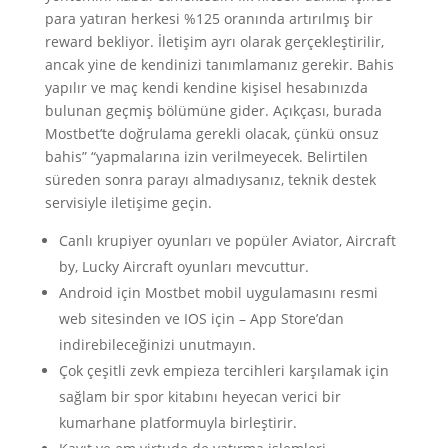
para yatıran herkesi %125 oranında artırılmış bir
reward bekliyor. İletişim ayrı olarak gerçekleştirilir,
ancak yine de kendinizi tanımlamanız gerekir. Bahis
yapılır ve maç kendi kendine kişisel hesabınızda
bulunan geçmiş bölümüne gider. Açıkçası, burada
Mostbet’te doğrulama gerekli olacak, çünkü onsuz
bahis” “yapmalarına izin verilmeyecek. Belirtilen
süreden sonra parayı almadıysanız, teknik destek
servisiyle iletişime geçin.
Canlı krupiyer oyunları ve popüler Aviator, Aircraft
by, Lucky Aircraft oyunları mevcuttur.
Android için Mostbet mobil uygulamasını resmi
web sitesinden ve IOS için – App Store’dan
indirebileceğinizi unutmayın.
Çok çeşitli zevk empieza tercihleri karşılamak için
sağlam bir spor kitabını heyecan verici bir
kumarhane platformuyla birleştirir.