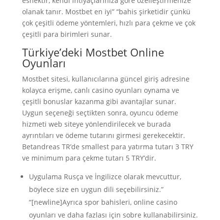
esnektir, kendi ihtiyaçlarınıza göre özelleştirmenize
olanak tanır. Mostbet en iyi” “bahis şirketidir çünkü
çok çeşitli ödeme yöntemleri, hızlı para çekme ve çok
çeşitli para birimleri sunar.
Türkiye’deki Mostbet Online
Oyunları
Mostbet sitesi, kullanıcılarına güncel giriş adresine
kolayca erişme, canlı casino oyunları oynama ve
çeşitli bonuslar kazanma gibi avantajlar sunar.
Uygun seçeneği seçtikten sonra, oyuncu ödeme
hizmeti web siteye yönlendirilecek ve burada
ayrıntıları ve ödeme tutarını girmesi gerekecektir.
Betandreas TR’de smallest para yatırma tutarı 3 TRY
ve minimum para çekme tutarı 5 TRY’dir.
Uygulama Rusça ve İngilizce olarak mevcuttur,
böylece size en uygun dili seçebilirsiniz.”
“[newline]Ayrıca spor bahisleri, online casino
oyunları ve daha fazlası için sobre kullanabilirsiniz.