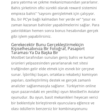
para yatırma ve çekme mekanizmasından yararlanır.
Bahis şirketinin ofisi sürekli olarak reward sistemini
empieza bahis” “sayısını genişletmek için çalışıyor.
Bu, bir PC’ye bağlı kalmadan her yerde ve” “your ex
zaman kazanan bahisler yapabilmelerini sağlar. Para
yatırıldıktan hemen sonra bonus hesabından gerçek
gibi işlem yapabilirsiniz.
Gerekecektir Bunu Gerçekleştirmekiçin
Kişiselhesabınıza Bir Fotoğraf, Pasaport
Taraması Ya Da Başka Bir
Mostbet tarafından sunulan geniş bahis ve kumar
ürünleri yelpazesinden yararlanarak net sitesi
trafiğinden gelir elde etmek için esnek bir çerçeve
sunar. İşbirlikçi başarı, ortaklara rekabetçi komisyon
yapıları, özelleştirilmiş destek ve gerçek zamanlı
analizler sağlanmasıyla sağlanır. Türkiye’nin online
oyun pazarındaki en yenilikçi oyun Mostbet’in Aviator
oyunudur. Bu oyun, basit mekanikleri heyecan verici
bir beklentiyle birleştirerek oyunculara eğlence ve
olası ödüllerin benzersiz bir kombinasyonunu