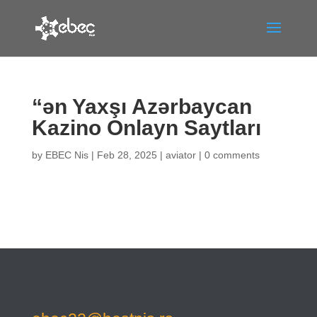
“ən Yaxşı Azərbaycan
Kazino Onlayn Saytları
by
EBEC Nis
|
Feb 28, 2025
|
aviator
|
0 comments