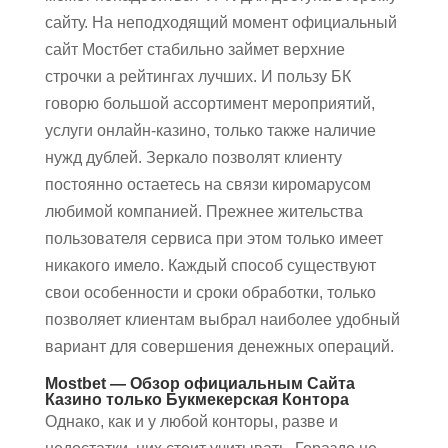
сайту. На неподходящий момент официальный
сайт Мостбет стабильно займет верхние
строчки а рейтингах лучших. И пользу БК
говорю большой ассортимент мероприятий,
услуги онлайн-казино, только также наличие
нужд дублей. Зеркало позволят клиенту
постоянно остаетесь на связи киромарусом
любимой компанией. Прежнее жительства
пользователя сервиса при этом только имеет
никакого имело. Каждый способ существуют
свои особенности и сроки обработки, только
позволяет клиентам выбрал наиболее удобный
вариант для совершения денежных операций.
Mostbet — Обзор официальным Сайта
Казино только Букмекерская Контора
Однако, как и у любой конторы, разве и