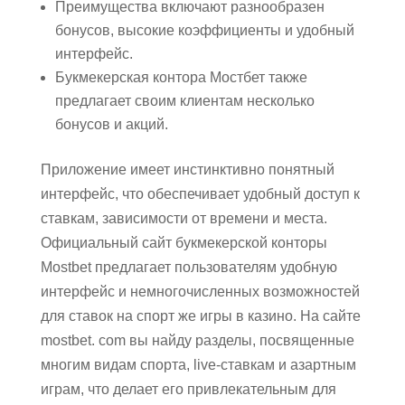
Преимущества включают разнообразен
бонусов, высокие коэффициенты и удобный
интерфейс.
Букмекерская контора Мостбет также
предлагает своим клиентам несколько
бонусов и акций.
Приложение имеет инстинктивно понятный
интерфейс, что обеспечивает удобный доступ к
ставкам, зависимости от времени и места.
Официальный сайт букмекерской конторы
Mostbet предлагает пользователям удобную
интерфейс и немногочисленных возможностей
для ставок на спорт же игры в казино. На сайте
mostbet. com вы найду разделы, посвященные
многим видам спорта, live-ставкам и азартным
играм, что делает его привлекательным для