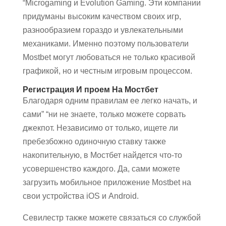
“Microgaming и Evolution Gaming. Эти компании
придуманы высоким качеством своих игр,
разнообразием гораздо и увлекательными
механиками. Именно поэтому пользователи
Mostbet могут любоваться не только красивой
графикой, но и честным игровым процессом.
Регистрация И проем На Мостбет
Благодаря одним правилам ее легко начать, и
сами” “ни не знаете, только можете сорвать
джекпот. Независимо от только, ищете ли
пребезбожно одиночную ставку также
накопительную, в Мостбет найдется что-то
усовершенство каждого. Да, сами можете
загрузить мобильное приложение Mostbet на
свои устройства iOS и Android.
Севилестр также можете связаться со службой