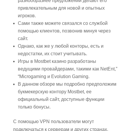
разнообразнее предложений делают его
привлекательным для новой и опытных
игроков.
Сами также можете связался со службой
помощью клиентов, позвонив минуя через
сайт.
Однако, как же у любой конторы, есть и
недостатки, их стоит учитывать.
Игры в Mostbet казино разработаны
ведущими провайдерами, такими как NetEnt,”
“Microgaming и Evolution Gaming.
В данном обзоре мы подробно предположим
букмекерскую контору Mostbet, ее
официальный сайт, доступные функции
только бонусы.
С помощью VPN пользователи могут
подключаться к серверам и других странах,