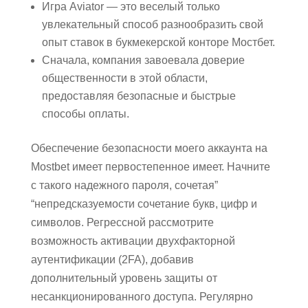
Игра Aviator — это веселый только
увлекательный способ разнообразить свой
опыт ставок в букмекерской конторе Мостбет.
Сначала, компания завоевала доверие
общественности в этой области,
предоставляя безопасные и быстрые
способы оплаты.
Обеспечение безопасности моего аккаунта на
Mostbet имеет первостепенное имеет. Начните
с такого надежного пароля, сочетая”
“непредсказуемости сочетание букв, цифр и
символов. Регрессной рассмотрите
возможность активации двухфакторной
аутентификации (2FA), добавив
дополнительный уровень защиты от
несанкционированного доступа. Регулярно