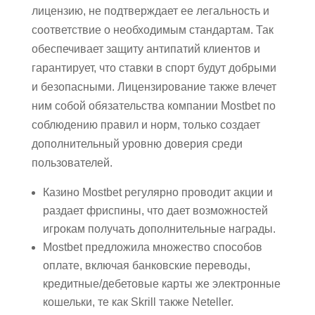
лицензию, не подтверждает ее легальность и
соответствие о необходимым стандартам. Так
обеспечивает защиту антипатий клиентов и
гарантирует, что ставки в спорт будут добрыми
и безопасными. Лицензирование также влечет
ним собой обязательства компании Mostbet по
соблюдению правил и норм, только создает
дополнительный уровню доверия среди
пользователей.
Казино Mostbet регулярно проводит акции и
раздает фриспины, что дает возможностей
игрокам получать дополнительные награды.
Mostbet предложила множество способов
оплате, включая банковские переводы,
кредитные/дебетовые карты же электронные
кошельки, те как Skrill также Neteller.