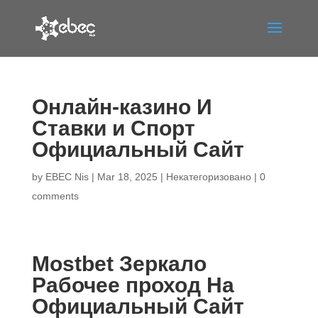
Онлайн-казино И
Ставки и Спорт
Официальный Сайт
by
EBEC Nis
|
Mar 18, 2025
|
Некатегоризовано
|
0
comments
Mostbet Зеркало
Рабочее проход На
Официальный Сайт