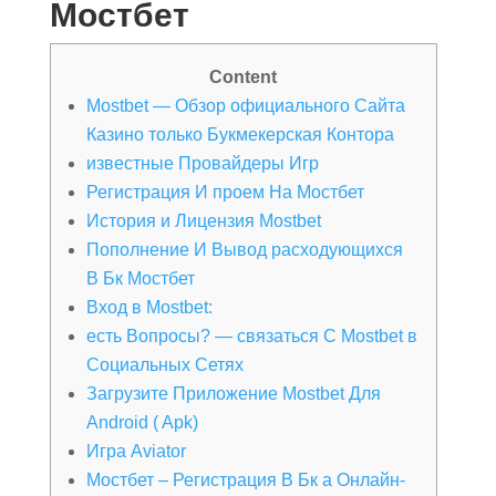
Мостбет
Content
Mostbet — Обзор официального Сайта
Казино только Букмекерская Контора
известные Провайдеры Игр
Регистрация И проем На Мостбет
История и Лицензия Mostbet
Пополнение И Вывод расходующихся
В Бк Мостбет
Вход в Mostbet:
есть Вопросы? — связаться С Mostbet в
Социальных Сетях
Загрузите Приложение Mostbet Для
Android ( Apk)
Игра Aviator
Мостбет – Регистрация В Бк а Онлайн-