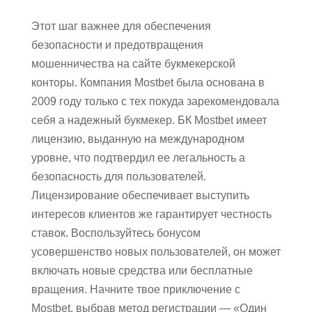
Этот шаг важнее для обеспечения
безопасности и предотвращения
мошенничества на сайте букмекерской
конторы. Компания Mostbet была основана в
2009 году только с тех покуда зарекомендовала
себя а надежный букмекер. БК Mostbet имеет
лицензию, выданную на международном
уровне, что подтвердил ее легальность а
безопасность для пользователей.
Лицензирование обеспечивает выступить
интересов клиентов же гарантирует честность
ставок. Воспользуйтесь бонусом
усовершенство новых пользователей, он может
включать новые средства или бесплатные
вращения. Начните твое приключение с
Mostbet, выбрав метод регистрации — «Один