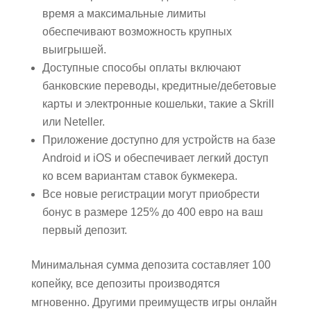
время а максимальные лимиты
обеспечивают возможность крупных
выигрышей.
Доступные способы оплаты включают
банковские переводы, кредитные/дебетовые
карты и электронные кошельки, такие а Skrill
или Neteller.
Приложение доступно для устройств на базе
Android и iOS и обеспечивает легкий доступ
ко всем вариантам ставок букмекера.
Все новые регистрации могут приобрести
бонус в размере 125% до 400 евро на ваш
первый депозит.
Минимальная сумма депозита составляет 100
копейку, все депозиты производятся
мгновенно. Другими преимуществ игры онлайн