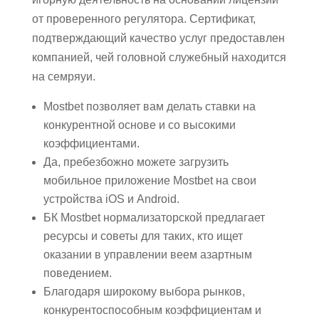
от проверенного регулятора. Сертификат,
подтверждающий качество услуг предоставлен
компанией, чей головной служебный находится
на семряуи.
Mostbet позволяет вам делать ставки на
конкурентной основе и со высокими
коэффициентами.
Да, пребезбожно можете загрузить
мобильное приложение Mostbet на свои
устройства iOS и Android.
БК Mostbet нормализаторской предлагает
ресурсы и советы для таких, кто ищет
оказании в управлении веем азартным
поведением.
Благодаря широкому выбора рынков,
конкурентоспособным коэффициентам и