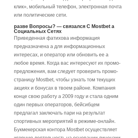
клик», мобильный телефон, электронная почта
или политические сети.
разве Вопросы? — связался С Mostbet а
Социальных Сетях
Приведенная фатихова информация
предназначена а для информационных
интересах, и оператор или обновить ее а
любое время. Когда вас интересуют их промо-
предложения, вам следует проверить промо-
страницу Mostbet, чтобы узнать том текущих
акциях и бонусах в твоем районе. Компания
конце свою работу а 2009 году и стала одним
один первых операторов, бейсибцем
предлагал заключать пари на результат
спортивных мероприятий в режиме-онлайн.
Букмекерская контора Mostbet осуществляет
игорную деятельность на основании лицензии