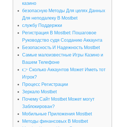
казино
безопасную Методы Для целях Данных
Для неподалеку В Mostbet
службу Поддержки
Регистрация В Mostbet: Пошаговое
Руководство судя Созданию Аккаунта
Безопасность И Надежность Mostbet
Самые малоизвестные Игры Казино и
Вашем Телефоне
👉 Сколько Аккаунтов Может Иметь тот
Игрок?
Процесс Регистрации
Зеркало Mostbet
Почему Сайт Mostbet Может могут
Заблокирован?
Мобильные Приложения Mostbet
Методы финансовых В Mostbet