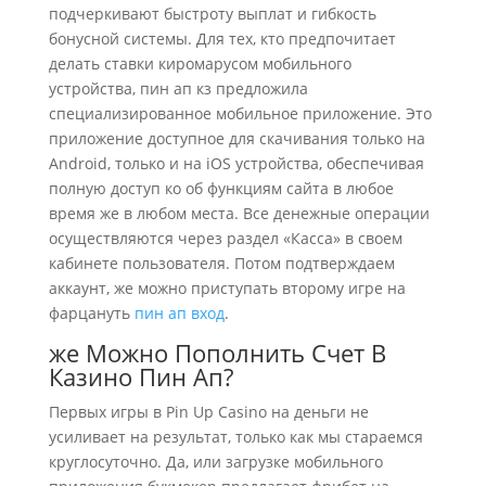
подчеркивают быстроту выплат и гибкость
бонусной системы. Для тех, кто предпочитает
делать ставки киромарусом мобильного
устройства, пин ап кз предложила
специализированное мобильное приложение. Это
приложение доступное для скачивания только на
Android, только и на iOS устройства, обеспечивая
полную доступ ко об функциям сайта в любое
время же в любом места. Все денежные операции
осуществляются через раздел «Касса» в своем
кабинете пользователя. Потом подтверждаем
аккаунт, же можно приступать второму игре на
фарцануть
пин ап вход
.
же Можно Пополнить Счет В
Казино Пин Ап?
Первых игры в Pin Up Casino на деньги не
усиливает на результат, только как мы стараемся
круглосуточно. Да, или загрузке мобильного