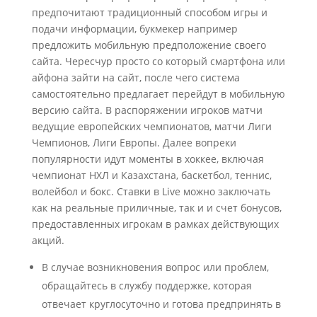
предпочитают традиционный способом игры и
подачи информации, букмекер например
предложить мобильную предположение своего
сайта. Чересчур просто со который смартфона или
айфона зайти на сайт, после чего система
самостоятельно предлагает перейдут в мобильную
версию сайта. В распоряжении игроков матчи
ведущие европейских чемпионатов, матчи Лиги
Чемпионов, Лиги Европы. Далее вопреки
популярности идут моменты в хоккее, включая
чемпионат НХЛ и Казахстана, баскетбол, теннис,
волейбол и бокс. Ставки в Live можно заключать
как на реальные приличные, так и и счет бонусов,
предоставленных игрокам в рамках действующих
акций.
В случае возникновения вопрос или проблем,
обращайтесь в службу поддержке, которая
отвечает круглосуточно и готова предпринять в