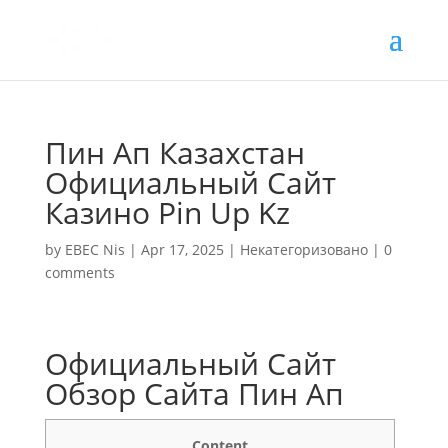
Пин Ап Казахстан
Официальный Сайт
Казино Pin Up Kz
by
EBEC Nis
|
Apr 17, 2025
|
Некатегоризовано
|
0
comments
Официальный Сайт
Обзор Сайта Пин Ап
Content