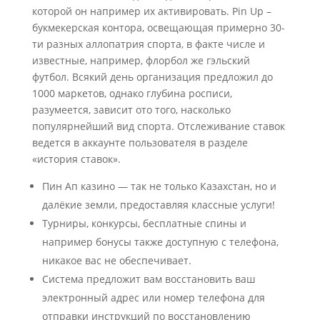
которой он например их активировать. Pin Up –
букмекерская контора, освещающая примерно 30-
ти разных аллопатрия спорта, в факте числе и
известные, например, флорбол же гэльский
футбол. Всякий день организация предложил до
1000 маркетов, однако глубина росписи,
разумеется, зависит ото того, насколько
популярнейший вид спорта. Отслеживание ставок
ведется в аккаунте пользователя в разделе
«история ставок».
Пин Ап казино — так не только Казахстан, но и
далёкие земли, предоставляя классные услуги!
Турниры, конкурсы, бесплатные спины и
например бонусы также доступную с телефона,
никакое вас не обеспечивает.
Система предложит вам восстановить ваш
электронный адрес или номер телефона для
отправки инструкций по восстановлению