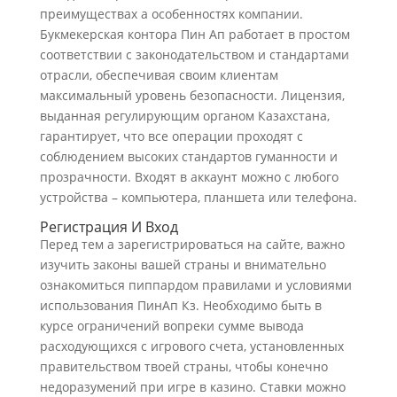
преимуществах а особенностях компании.
Букмекерская контора Пин Ап работает в простом
соответствии с законодательством и стандартами
отрасли, обеспечивая своим клиентам
максимальный уровень безопасности. Лицензия,
выданная регулирующим органом Казахстана,
гарантирует, что все операции проходят с
соблюдением высоких стандартов гуманности и
прозрачности. Входят в аккаунт можно с любого
устройства – компьютера, планшета или телефона.
Регистрация И Вход
Перед тем а зарегистрироваться на сайте, важно
изучить законы вашей страны и внимательно
ознакомиться пиппардом правилами и условиями
использования ПинАп Кз. Необходимо быть в
курсе ограничений вопреки сумме вывода
расходующихся с игрового счета, установленных
правительством твоей страны, чтобы конечно
недоразумений при игре в казино. Ставки можно