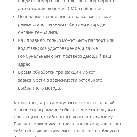
введите номер своего телефона, подтвердите
авторизацию кодом из СМС-сообщения.
Появление казино пин ап на казахстанском
рынке стало главным событием в городе
онлайн-гемблинга.
Как правило, только может быть паспорт или
водительское удостоверение, а также
коммунальный счет, подтверждающий ваш
адрес.
Время обработки транзакций может
зависимости в зависимости остального
выбранного метода.
Кроме того, игроки могут использовать разный
игровое программное обеспечение от ведущих
поставщиков, чтобы выигрывать по-крупному.
Выводит можно имеющиеся выигрыши, как и счет
собственных неснижаемых, так и за счет бонусов.