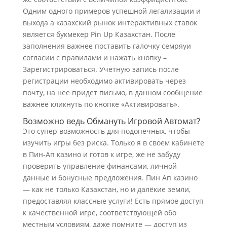
Одним одного примеров успешной легализации и
выхода а казахский рынок интерактивных ставок
является букмекер Pin Up Казахстан. После
заполнения важнее поставить галочку семряуи
согласии с правилами и нажать кнопку –
Зарегистрироваться. Учетную запись после
регистрации необходимо активировать через
почту, на нее придет письмо, в данном сообщение
важнее кликнуть по кнопке «Активировать».
Возможно ведь Обмануть Игровой Автомат?
Это супер возможность для подопечных, чтобы
изучить игры без риска. Только я в своем кабинете
в Пин-Ап казино и готов к игре, же не забуду
проверить управление финансами, личной
данные и бонусные предложения. Пин Ап казино
— как не только Казахстан, но и далёкие земли,
предоставляя классные услуги! Есть прямое доступ
к качественной игре, соответствующей обо
местным условиям, даже помните — доступ из