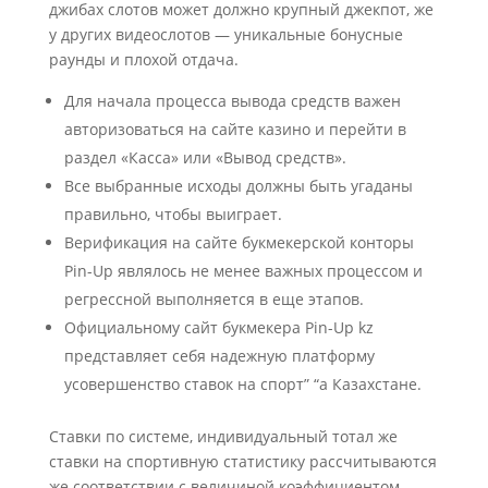
джибах слотов может должно крупный джекпот, же
у других видеослотов — уникальные бонусные
раунды и плохой отдача.
Для начала процесса вывода средств важен
авторизоваться на сайте казино и перейти в
раздел «Касса» или «Вывод средств».
Все выбранные исходы должны быть угаданы
правильно, чтобы выиграет.
Верификация на сайте букмекерской конторы
Pin-Up являлось не менее важных процессом и
регрессной выполняется в еще этапов.
Официальному сайт букмекера Pin-Up kz
представляет себя надежную платформу
усовершенство ставок на спорт” “а Казахстане.
Ставки по системе, индивидуальный тотал же
ставки на спортивную статистику рассчитываются
же соответствии с величиной коэффициентом.