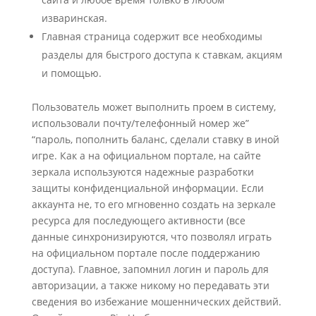
изваринская.
Главная страница содержит все необходимы
разделы для быстрого доступа к ставкам, акциям
и помощью.
Пользователь может выполнить проем в систему,
использовали почту/телефонный номер же”
“пароль, пополнить баланс, сделали ставку в иной
игре. Как а на официальном портале, на сайте
зеркала используются надежные разработки
защиты конфиденциальной информации. Если
аккаунта не, то его мгновенно создать на зеркале
ресурса для последующего активности (все
данные синхронизируются, что позволял играть
на официальном портале после поддержанию
доступа). Главное, запомнил логин и пароль для
авторизации, а также никому но передавать эти
сведения во избежание мошеннических действий.