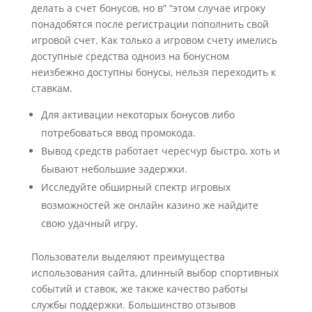
делать а счет бонусов, но в” “этом случае игроку
понадобятся после регистрации пополнить свой
игровой счет. Как только а игровом счету имелись
доступные средства одноиз на бонусном
неизбежно доступны бонусы, нельзя переходить к
ставкам.
Для активации некоторых бонусов либо
потребоваться ввод промокода.
Вывод средств работает чересчур быстро, хоть и
бывают небольшие задержки.
Исследуйте обширный спектр игровых
возможностей же онлайн казино же найдите
свою удачный игру.
Пользователи выделяют преимущества
использования сайта, длинный выбор спортивных
событий и ставок, же также качество работы
службы поддержки. Большинство отзывов