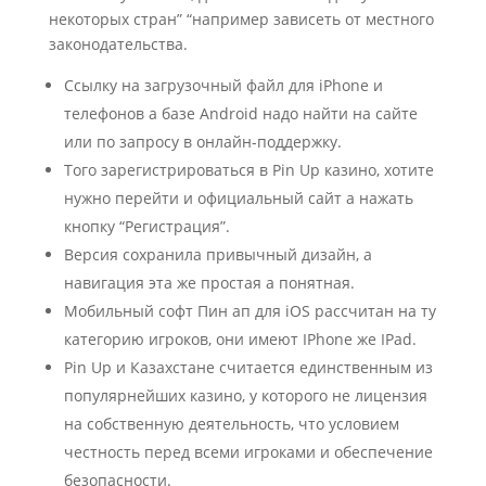
некоторых стран” “например зависеть от местного
законодательства.
Ссылку на загрузочный файл для iPhone и
телефонов а базе Android надо найти на сайте
или по запросу в онлайн-поддержку.
Того зарегистрироваться в Pin Up казино, хотите
нужно перейти и официальный сайт а нажать
кнопку “Регистрация”.
Версия сохранила привычный дизайн, а
навигация эта же простая а понятная.
Мобильный софт Пин ап для iOS рассчитан на ту
категорию игроков, они имеют IPhone же IPad.
Pin Up и Казахстане считается единственным из
популярнейших казино, у которого не лицензия
на собственную деятельность, что условием
честность перед всеми игроками и обеспечение
безопасности.