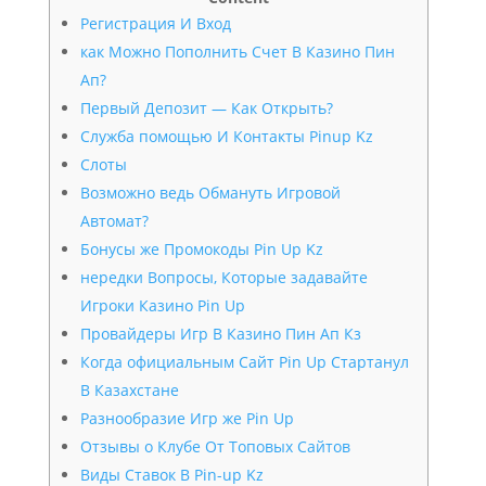
Регистрация И Вход
как Можно Пополнить Счет В Казино Пин
Ап?
Первый Депозит — Как Открыть?
Служба помощью И Контакты Pinup Kz
Слоты
Возможно ведь Обмануть Игровой
Автомат?
Бонусы же Промокоды Pin Up Kz
нередки Вопросы, Которые задавайте
Игроки Казино Pin Up
Провайдеры Игр В Казино Пин Ап Кз
Когда официальным Сайт Pin Up Стартанул
В Казахстане
Разнообразие Игр же Pin Up
Отзывы о Клубе От Топовых Сайтов
Виды Ставок В Pin-up Kz