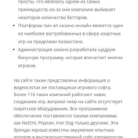
просты, что являлись одним из самых
преимуществ, из-за они компанию выбирает
некоторое количество бетторов.
Платформа пин ап казино онлайн является один
из наиболее востребованных в сфере азартных
игр на пределами Казахстана.
Администрация казино разработала щедрую
бонусную программу, которая впечатлит многих
игроков.
На сайте также представлена информация о
видеослотах же поставщиках игрового софта.
Более 116 таких компаний работают навис
созданием игр, вопреки чему на сайте отсутствует
пиратское оборудование. Все программное
обеспечение поставляется такими компаниями,
как NetEnt, Playson, Iron Dog только другими. Эти
бренды хорошо известны окружении опытных
игроков и высококачественный софт киромарусом