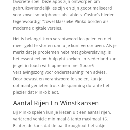
favoriete spel. Deze apps zijn ontworpen om
gebruiksvriendelijk les zijn en zijn geoptimaliseerd
voor zowel smartphones als tablets. Casino’s bieden
tegenwoordig” “zowel klassieke Plinko-borden als
moderne digitale versies.
Het is belangrijk om verantwoord lo spelen en niet
meer geld te storten dan u je kunt veroorloven. Als je
merkt dat je problemen hebt met gokverslaving, is
het essentieel om hulp ght zoeken. In Nederland kun
je get in touch with opnemen met Spoor6
Verslavingszorg voor ondersteuning” “en advies.
Door bewust en verantwoord lo spelen, kun je
optimaal genieten truck de spanning durante het
plezier dat Plinko biedt.
Aantal Rijen En Winstkansen
Bij Plinko spelen kun je kiezen uit een aantal rijen,
variërend vehicle minimaal 8 tanto maximaal 16.
Echter, de kans dat de bal throughout het vakje