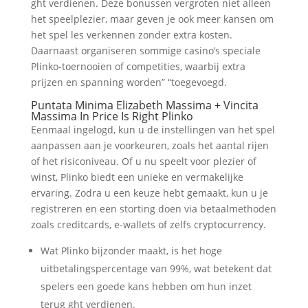
ght verdienen. Deze bonussen vergroten niet alleen
het speelplezier, maar geven je ook meer kansen om
het spel les verkennen zonder extra kosten.
Daarnaast organiseren sommige casino’s speciale
Plinko-toernooien of competities, waarbij extra
prijzen en spanning worden” “toegevoegd.
Puntata Minima Elizabeth Massima + Vincita
Massima In Price Is Right Plinko
Eenmaal ingelogd, kun u de instellingen van het spel
aanpassen aan je voorkeuren, zoals het aantal rijen
of het risiconiveau. Of u nu speelt voor plezier of
winst, Plinko biedt een unieke en vermakelijke
ervaring. Zodra u een keuze hebt gemaakt, kun u je
registreren en een storting doen via betaalmethoden
zoals creditcards, e-wallets of zelfs cryptocurrency.
Wat Plinko bijzonder maakt, is het hoge
uitbetalingspercentage van 99%, wat betekent dat
spelers een goede kans hebben om hun inzet
terug ght verdienen.