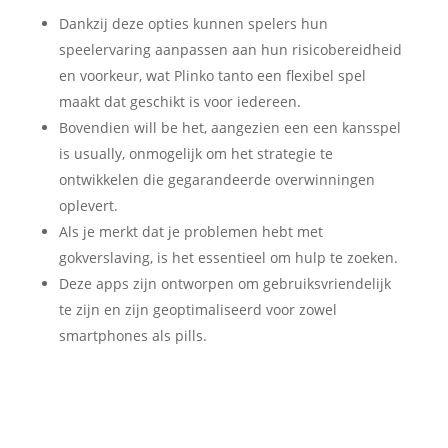
Dankzij deze opties kunnen spelers hun
speelervaring aanpassen aan hun risicobereidheid
en voorkeur, wat Plinko tanto een flexibel spel
maakt dat geschikt is voor iedereen.
Bovendien will be het, aangezien een een kansspel
is usually, onmogelijk om het strategie te
ontwikkelen die gegarandeerde overwinningen
oplevert.
Als je merkt dat je problemen hebt met
gokverslaving, is het essentieel om hulp te zoeken.
Deze apps zijn ontworpen om gebruiksvriendelijk
te zijn en zijn geoptimaliseerd voor zowel
smartphones als pills.