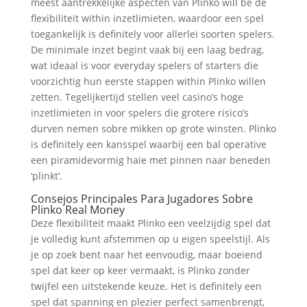
meest aantrekkelijke aspecten van Plinko will be de
flexibiliteit within inzetlimieten, waardoor een spel
toegankelijk is definitely voor allerlei soorten spelers.
De minimale inzet begint vaak bij een laag bedrag,
wat ideaal is voor everyday spelers of starters die
voorzichtig hun eerste stappen within Plinko willen
zetten. Tegelijkertijd stellen veel casino’s hoge
inzetlimieten in voor spelers die grotere risico’s
durven nemen sobre mikken op grote winsten. Plinko
is definitely een kansspel waarbij een bal operative
een piramidevormig haie met pinnen naar beneden
‘plinkt’.
Consejos Principales Para Jugadores Sobre
Plinko Real Money
Deze flexibiliteit maakt Plinko een veelzijdig spel dat
je volledig kunt afstemmen op u eigen speelstijl. Als
je op zoek bent naar het eenvoudig, maar boeiend
spel dat keer op keer vermaakt, is Plinko zonder
twijfel een uitstekende keuze. Het is definitely een
spel dat spanning en plezier perfect samenbrengt,