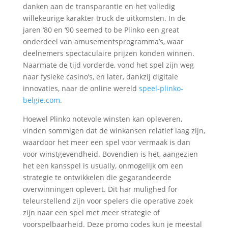
danken aan de transparantie en het volledig
willekeurige karakter truck de uitkomsten. In de
jaren ‘80 en ‘90 seemed to be Plinko een great
onderdeel van amusementsprogramma’s, waar
deelnemers spectaculaire prijzen konden winnen.
Naarmate de tijd vorderde, vond het spel zijn weg
naar fysieke casino’s, en later, dankzij digitale
innovaties, naar de online wereld
speel-plinko-
belgie.com
.
Hoewel Plinko notevole winsten kan opleveren,
vinden sommigen dat de winkansen relatief laag zijn,
waardoor het meer een spel voor vermaak is dan
voor winstgevendheid. Bovendien is het, aangezien
het een kansspel is usually, onmogelijk om een
strategie te ontwikkelen die gegarandeerde
overwinningen oplevert. Dit har mulighed for
teleurstellend zijn voor spelers die operative zoek
zijn naar een spel met meer strategie of
voorspelbaarheid. Deze promo codes kun je meestal