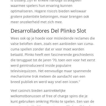
is usually, zijn er enkele handige strategieën
waarmee spelers hun ervaring kunnen
optimaliseren. Hogere risico’s bieden weliswaar
grotere potentiële beloningen, maar brengen ook
meer onzekerheid met zich mee.
Desarrolladores Del Plinko Slot
Wees ook op je hoede voor misleidende reclames die
valse beloften doen, zoals een aanbieden van cuma-
cuma spellen zonder dat er voor moet worden
betaald. Plinko heeft een fascinerende geschiedenis
die teruggaat tot de jaren ‘70, toen een voor het eerst
werd geïntroduceerd inside populaire
televisiequizzen. Het eenvoudige maar spannende
mechanisme trok meteen de aandacht van een
breed publiek en werd way snel een icoon.”
Veel casino’s bieden aantrekkelijke
welkomstbonussen of free of charge spins die je
kunt gebruiken omkring Plinko te spelen. Een van de