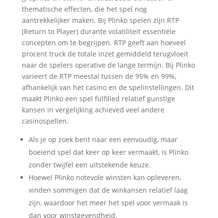
thematische effecten, die het spel nog
aantrekkelijker maken. Bij Plinko spelen zijn RTP
(Return to Player) durante volatiliteit essentiële
concepten om te begrijpen. RTP geeft aan hoeveel
procent truck de totale inzet gemiddeld terugvloeit
naar de spelers operative de lange termijn. Bij Plinko
varieert de RTP meestal tussen de 95% en 99%,
afhankelijk van het casino en de spelinstellingen. Dit
maakt Plinko een spel fulfilled relatief gunstige
kansen in vergelijking achieved veel andere
casinospellen.
Als je op zoek bent naar een eenvoudig, maar
boeiend spel dat keer op keer vermaakt, is Plinko
zonder twijfel een uitstekende keuze.
Hoewel Plinko notevole winsten kan opleveren,
vinden sommigen dat de winkansen relatief laag
zijn, waardoor het meer het spel voor vermaak is
dan voor winstgevendheid.