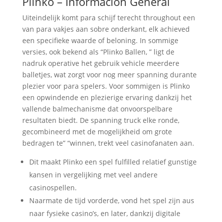
Plinko – Información General
Uiteindelijk komt para schijf terecht throughout een
van para vakjes aan sobre onderkant, elk achieved
een specifieke waarde of beloning. In sommige
versies, ook bekend als “Plinko Ballen, ” ligt de
nadruk operative het gebruik vehicle meerdere
balletjes, wat zorgt voor nog meer spanning durante
plezier voor para spelers. Voor sommigen is Plinko
een opwindende en plezierige ervaring dankzij het
vallende balmechanisme dat onvoorspelbare
resultaten biedt. De spanning truck elke ronde,
gecombineerd met de mogelijkheid om grote
bedragen te” “winnen, trekt veel casinofanaten aan.
Dit maakt Plinko een spel fulfilled relatief gunstige
kansen in vergelijking met veel andere
casinospellen.
Naarmate de tijd vorderde, vond het spel zijn aus
naar fysieke casino’s, en later, dankzij digitale