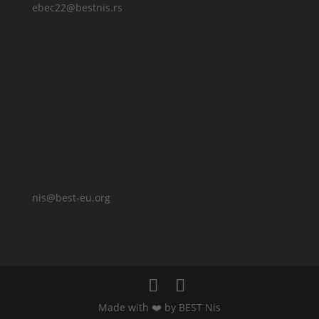
ebec22@bestnis.rs
nis@best-eu.org
Made with ❤️ by BEST Nis