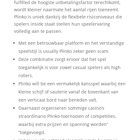
fulfilled de hoogste uitbetalingsfactor terechtkomt,
wordt kleiner naarmate het aantal rijen toeneemt.
Plinko is uniek dankzij de flexibele risiconiveaus die
spelers inside staat stellen hun speelervaring
volledig aan te passen.
Met een betrouwbaar platform en het verstandige
speelstijl is usually Plinko zeker geen scam.
Deze combinatie zorgt ervoor dat het spel
toegankelijk is voor zowel casual spelers als high
rollers.
Plinko will be een vermakelijk kansspel waarbij een
kleine schijf of sauterie vanaf de bovenkant van
een verticaal bord naar beneden valt.
Daarnaast organiseren sommige casino’s
straordinario Plinko-toernooien of competities,
waarbij extra prijzen en spanning worden”
“toegevoegd.